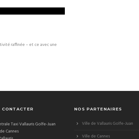
tivité raffinée – et ce avec une
 CONTACTER
NOS PARTENAIRES
Ville de Vallauris Golfe-Juan
ntrale Taxi Vallauris Golfe-Juan
 de Cannes
Ville de Cannes
allauris