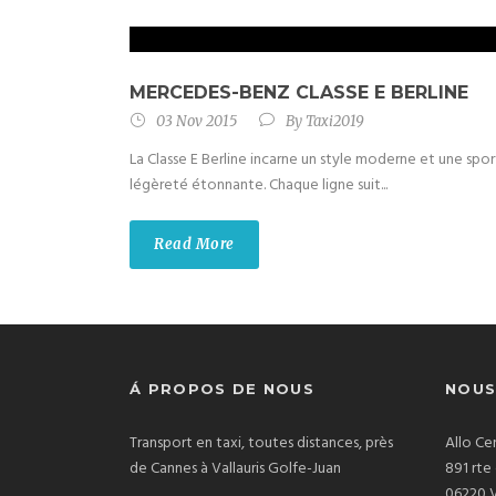
MERCEDES-BENZ CLASSE E BERLINE
03 Nov 2015
By
Taxi2019
La Classe E Berline incarne un style moderne et une spor
légèreté étonnante. Chaque ligne suit...
Read More
Á PROPOS DE NOUS
NOUS
Transport en taxi, toutes distances, près
Allo Ce
de Cannes à Vallauris Golfe-Juan
891 rte
06220 V