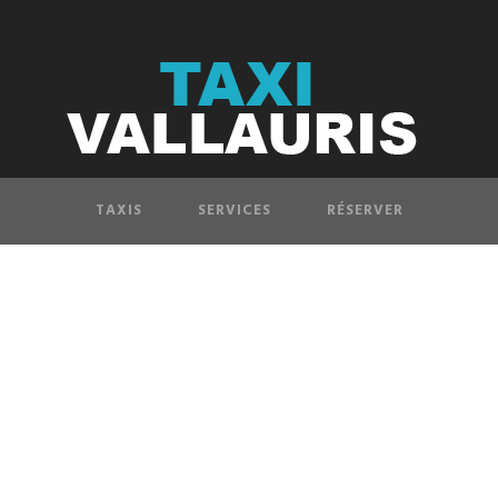
TAXIS
SERVICES
RÉSERVER
des-Benz Classe E B