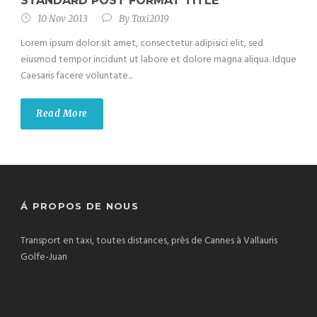
STANDARD POST FORMAT TITLE
10 Nov 2013
By
Taxi2019
Lorem ipsum dolor sit amet, consectetur adipisici elit, sed
eiusmod tempor incidunt ut labore et dolore magna aliqua. Idque
Caesaris facere voluntate...
Read More
Á PROPOS DE NOUS
Transport en taxi, toutes distances, près de Cannes à Vallauris
Golfe-Juan