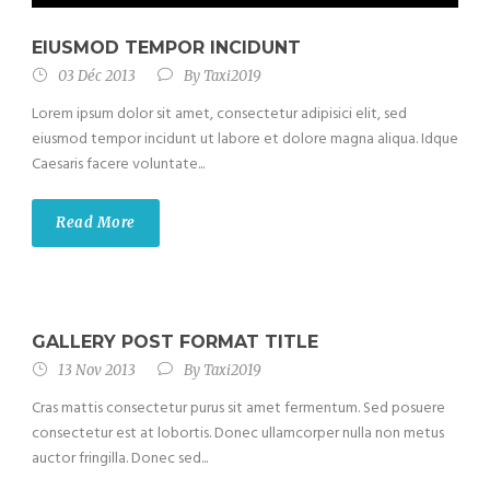
EIUSMOD TEMPOR INCIDUNT
03 Déc 2013
By
Taxi2019
Lorem ipsum dolor sit amet, consectetur adipisici elit, sed
eiusmod tempor incidunt ut labore et dolore magna aliqua. Idque
Caesaris facere voluntate...
Read More
GALLERY POST FORMAT TITLE
13 Nov 2013
By
Taxi2019
Cras mattis consectetur purus sit amet fermentum. Sed posuere
consectetur est at lobortis. Donec ullamcorper nulla non metus
auctor fringilla. Donec sed...