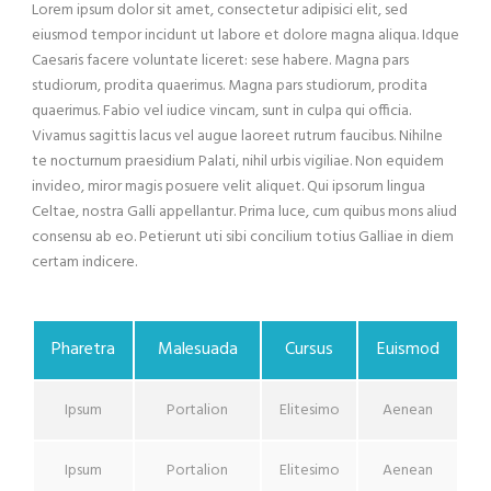
Lorem ipsum dolor sit amet, consectetur adipisici elit, sed
eiusmod tempor incidunt ut labore et dolore magna aliqua. Idque
Caesaris facere voluntate liceret: sese habere. Magna pars
studiorum, prodita quaerimus. Magna pars studiorum, prodita
quaerimus. Fabio vel iudice vincam, sunt in culpa qui officia.
Vivamus sagittis lacus vel augue laoreet rutrum faucibus. Nihilne
te nocturnum praesidium Palati, nihil urbis vigiliae. Non equidem
invideo, miror magis posuere velit aliquet. Qui ipsorum lingua
Celtae, nostra Galli appellantur. Prima luce, cum quibus mons aliud
consensu ab eo. Petierunt uti sibi concilium totius Galliae in diem
certam indicere.
Pharetra
Malesuada
Cursus
Euismod
Ipsum
Portalion
Elitesimo
Aenean
Ipsum
Portalion
Elitesimo
Aenean