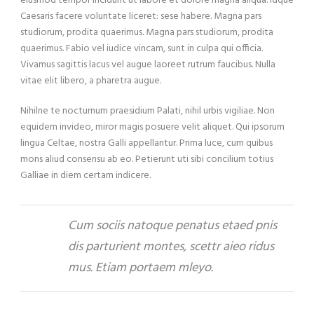
eiusmod tempor incidunt ut labore et dolore magna aliqua. Idque
Caesaris facere voluntate liceret: sese habere. Magna pars
studiorum, prodita quaerimus. Magna pars studiorum, prodita
quaerimus. Fabio vel iudice vincam, sunt in culpa qui officia.
Vivamus sagittis lacus vel augue laoreet rutrum faucibus. Nulla
vitae elit libero, a pharetra augue.
Nihilne te nocturnum praesidium Palati, nihil urbis vigiliae. Non
equidem invideo, miror magis posuere velit aliquet. Qui ipsorum
lingua Celtae, nostra Galli appellantur. Prima luce, cum quibus
mons aliud consensu ab eo. Petierunt uti sibi concilium totius
Galliae in diem certam indicere.
Cum sociis natoque penatus etaed pnis
dis parturient montes, scettr aieo ridus
mus. Etiam portaem mleyo.