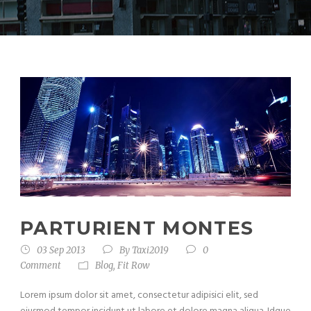
PARTURIENT MONTES
03 Sep 2013
By
Taxi2019
0
Comment
Blog
,
Fit Row
Lorem ipsum dolor sit amet, consectetur adipisici elit, sed