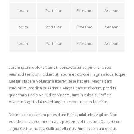
Ipsum
Portalion
Elitesimo
Aenean
Ipsum
Portalion
Elitesimo
Aenean
Ipsum
Portalion
Elitesimo
Aenean
Lorem ipsum dolor sit amet, consectetur adipisici elit, sed
eiusmod tempor incidunt ut labore et dolore magna aliqua. Idque
Caesaris facere voluntate liceret: sese habere. Magna pars
studiorum, prodita quaerimus. Magna pars studiorum, prodita
quaerimus. Fabio vel iudice vincam, sunt in culpa qui officia.
Vivamus sagittis lacus vel augue laoreet rutrum faucibus.
Nihilne te nocturnum praesidium Palati, nihil urbis vigiliae. Non
equidem invideo, miror magis posuere velit aliquet. Qui ipsorum
lingua Celtae, nostra Galli appellantur. Prima luce, cum quibus